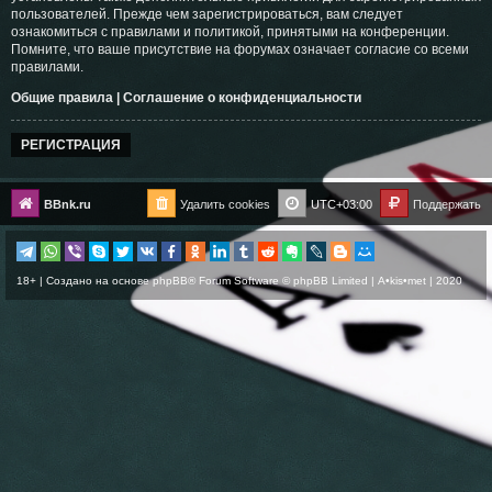
пользователей. Прежде чем зарегистрироваться, вам следует
ознакомиться с правилами и политикой, принятыми на конференции.
Помните, что ваше присутствие на форумах означает согласие со всеми
правилами.
Общие правила
|
Соглашение о конфиденциальности
РЕГИСТРАЦИЯ
BBnk.ru
Удалить cookies
UTC+03:00
Поддержать
18+ | Создано на основе
phpBB
® Forum Software © phpBB Limited |
A•kis•met
| 2020