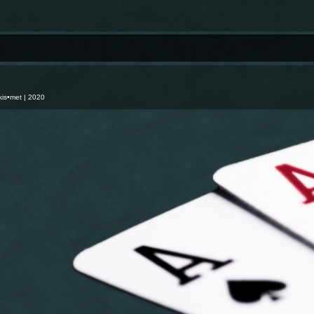
kis•met
| 2020