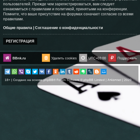
пользователей. Прежде чем зарегистрироваться, вам следует
ознакомиться с правилами и политикой, принятыми на конференции.
Помните, что ваше присутствие на форумах означает согласие со всеми
правилами.
Общие правила
|
Соглашение о конфиденциальности
РЕГИСТРАЦИЯ
BBnk.ru
Удалить cookies
UTC+03:00
Поддержать
18+ | Создано на основе
phpBB
® Forum Software © phpBB Limited |
A•kis•met
| 2020