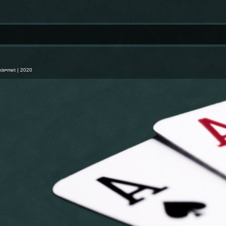
kis•met
| 2020