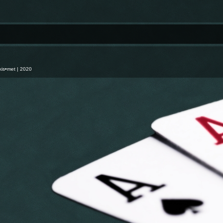
kis•met
| 2020