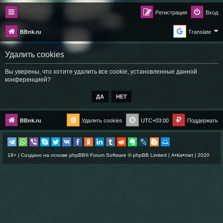
Регистрация
Вход
BBnk.ru
Translate
Удалить cookies
Вы уверены, что хотите удалить все cookie, установленные данной
конференцией?
BBnk.ru
Удалить cookies
UTC+03:00
Поддержать
18+ | Создано на основе
phpBB
® Forum Software © phpBB Limited |
A•kis•met
| 2020