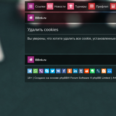
Ссылки
Новости
Турниры
Префлоп
BBnk.ru
Удалить cookies
Вы уверены, что хотите удалить все cookie, установленн
BBnk.ru
18+ | Создано на основе
phpBB
® Forum Software © phpBB Limited |
A•