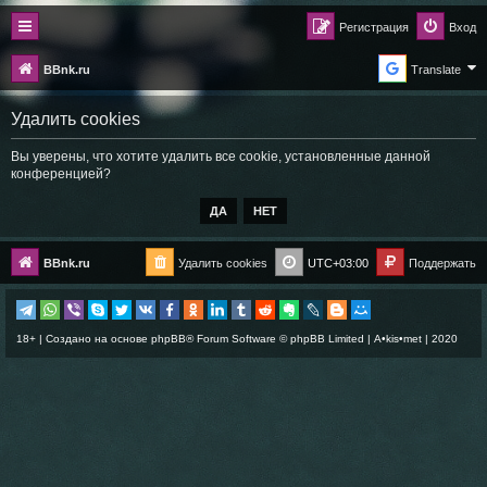
Регистрация
Вход
BBnk.ru
Translate
Удалить cookies
Вы уверены, что хотите удалить все cookie, установленные данной
конференцией?
BBnk.ru
Удалить cookies
UTC+03:00
Поддержать
18+ | Создано на основе
phpBB
® Forum Software © phpBB Limited |
A•kis•met
| 2020