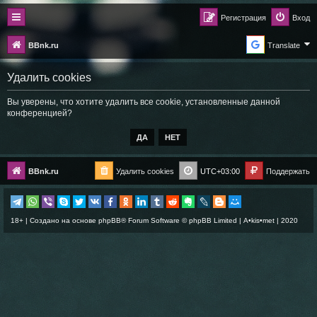
Регистрация
Вход
BBnk.ru
Translate
Удалить cookies
Вы уверены, что хотите удалить все cookie, установленные данной
конференцией?
BBnk.ru
Удалить cookies
UTC+03:00
Поддержать
18+ | Создано на основе
phpBB
® Forum Software © phpBB Limited |
A•kis•met
| 2020