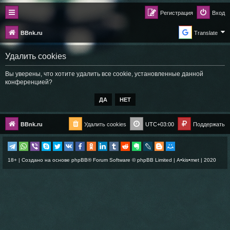
Регистрация
Вход
BBnk.ru
Translate
Удалить cookies
Вы уверены, что хотите удалить все cookie, установленные данной
конференцией?
BBnk.ru
Удалить cookies
UTC+03:00
Поддержать
18+ | Создано на основе
phpBB
® Forum Software © phpBB Limited |
A•kis•met
| 2020