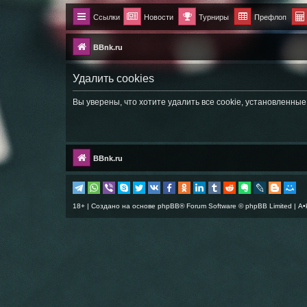
Ссылки
Новости
Турниры
Префлоп
BBnk.ru
Удалить cookies
Вы уверены, что хотите удалить все cookie, установленн
BBnk.ru
18+ | Создано на основе
phpBB
® Forum Software © phpBB Limited |
A•