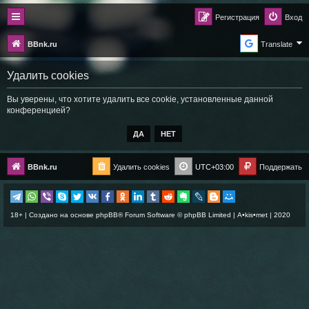
Регистрация
Вход
BBnk.ru
Translate
Удалить cookies
Вы уверены, что хотите удалить все cookie, установленные данной
конференцией?
BBnk.ru
Удалить cookies
UTC+03:00
Поддержать
18+ | Создано на основе
phpBB
® Forum Software © phpBB Limited |
A•kis•met
| 2020