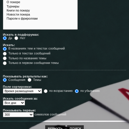
Искать в подфорумах:
Да
Нет
Искать:
В названиях тем и текстах сообщений
Только в текстах сообщений
Только по названию темы
Только в первом сообщении темы
Показывать результаты как:
Сообщения
Темы
Поле сортировки:
по возрастанию
по убыванию
Искать сообщения за:
Показывать первые:
символов сообщений