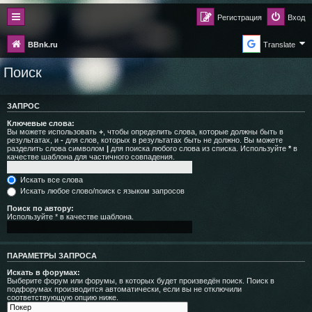
Регистрация
Вход
BBnk.ru
Translate
Поиск
ЗАПРОС
Ключевые слова:
Вы можете использовать
+
, чтобы определить слова, которые должны быть в
результатах, и
-
для слов, которых в результатах быть не должно. Вы можете
разделить слова символом
|
для поиска любого слова из списка. Используйте
*
в
качестве шаблона для частичного совпадения.
Искать все слова
Искать любое слово/поиск с языком запросов
Поиск по автору:
Используйте * в качестве шаблона.
ПАРАМЕТРЫ ЗАПРОСА
Искать в форумах:
Выберите форум или форумы, в которых будет произведён поиск. Поиск в
подфорумах производится автоматически, если вы не отключили
соответствующую опцию ниже.