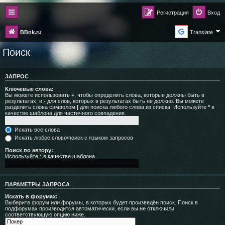
Регистрация
Вход
BBnk.ru
Translate
Поиск
ЗАПРОС
Ключевые слова:
Вы можете использовать
+
, чтобы определить слова, которые должны быть в
результатах, и
-
для слов, которых в результатах быть не должно. Вы можете
разделить слова символом
|
для поиска любого слова из списка. Используйте
*
в
качестве шаблона для частичного совпадения.
Искать все слова
Искать любое слово/поиск с языком запросов
Поиск по автору:
Используйте * в качестве шаблона.
ПАРАМЕТРЫ ЗАПРОСА
Искать в форумах:
Выберите форум или форумы, в которых будет произведён поиск. Поиск в
подфорумах производится автоматически, если вы не отключили
соответствующую опцию ниже.