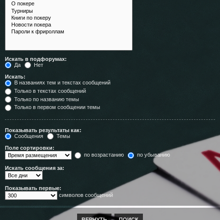
Искать в подфорумах:
Да
Нет
Искать:
В названиях тем и текстах сообщений
Только в текстах сообщений
Только по названию темы
Только в первом сообщении темы
Показывать результаты как:
Сообщения
Темы
Поле сортировки:
по возрастанию
по убыванию
Искать сообщения за:
Показывать первые:
символов сообщений