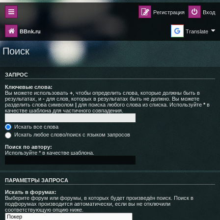
Регистрация
Вход
BBnk.ru
Translate
Поиск
ЗАПРОС
Ключевые слова:
Вы можете использовать
+
, чтобы определить слова, которые должны быть в
результатах, и
-
для слов, которых в результатах быть не должно. Вы можете
разделить слова символом
|
для поиска любого слова из списка. Используйте
*
в
качестве шаблона для частичного совпадения.
Искать все слова
Искать любое слово/поиск с языком запросов
Поиск по автору:
Используйте * в качестве шаблона.
ПАРАМЕТРЫ ЗАПРОСА
Искать в форумах:
Выберите форум или форумы, в которых будет произведён поиск. Поиск в
подфорумах производится автоматически, если вы не отключили
соответствующую опцию ниже.