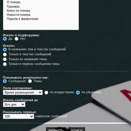
Искать в подфорумах:
Да
Нет
Искать:
В названиях тем и текстах сообщений
Только в текстах сообщений
Только по названию темы
Только в первом сообщении темы
Показывать результаты как:
Сообщения
Темы
Поле сортировки:
по возрастанию
по убыванию
Искать сообщения за:
Показывать первые:
символов сообщений