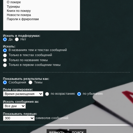
Искать в подфорумах:
Да
Нет
Искать:
В названиях тем и текстах сообщений
Только в текстах сообщений
Только по названию темы
Только в первом сообщении темы
Показывать результаты как:
Сообщения
Темы
Поле сортировки:
по возрастанию
по убыванию
Искать сообщения за:
Показывать первые:
символов сообщений