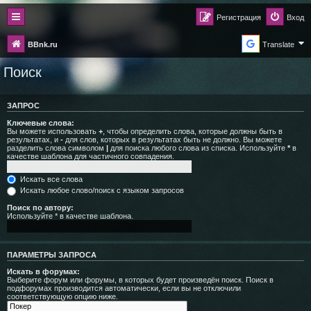
Регистрация
Вход
BBnk.ru
Translate
Поиск
ЗАПРОС
Ключевые слова:
Вы можете использовать
+
, чтобы определить слова, которые должны быть в
результатах, и
-
для слов, которых в результатах быть не должно. Вы можете
разделить слова символом
|
для поиска любого слова из списка. Используйте
*
в
качестве шаблона для частичного совпадения.
Искать все слова
Искать любое слово/поиск с языком запросов
Поиск по автору:
Используйте * в качестве шаблона.
ПАРАМЕТРЫ ЗАПРОСА
Искать в форумах:
Выберите форум или форумы, в которых будет произведён поиск. Поиск в
подфорумах производится автоматически, если вы не отключили
соответствующую опцию ниже.