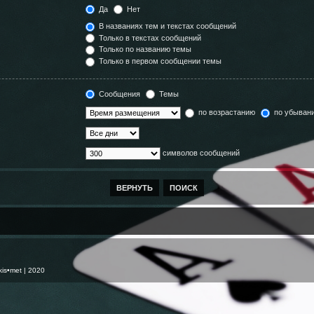
Да
Нет
В названиях тем и текстах сообщений
Только в текстах сообщений
Только по названию темы
Только в первом сообщении темы
Сообщения
Темы
по возрастанию
по убыван
символов сообщений
kis•met
| 2020