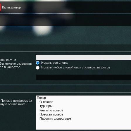
Калькулятор
жны быть в
Искать все слова
 Вы можете разделить
те
*
в качестве
Искать любое слово/поиск с языком запросов
. Поиск в подфорумах
ющую опцию ниже.