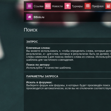
Ссылки
Новости
Турниры
Префлоп
BBnk.ru
Поиск
ЗАПРОС
Ключевые слова:
Вы можете использовать
+
, чтобы определить слова, которые дол
результатах, и
-
для слов, которых в результатах быть не должно.
слова символом
|
для поиска любого слова из списка. Используй
шаблона для частичного совпадения.
Поиск по автору:
Используйте * в качестве шаблона.
ПАРАМЕТРЫ ЗАПРОСА
Искать в форумах:
Выберите форум или форумы, в которых будет произведён поиск
производится автоматически, если вы не отключили соответству