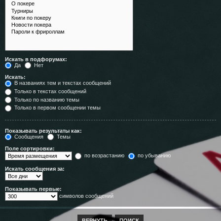
Искать в подфорумах:
Да
Нет
Искать:
В названиях тем и текстах сообщений
Только в текстах сообщений
Только по названию темы
Только в первом сообщении темы
Показывать результаты как:
Сообщения
Темы
Поле сортировки:
по возрастанию
по убыванию
Искать сообщения за:
Показывать первые:
символов сообщений