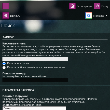
Регистрация
Вход
BBnk.ru
Translate
Поиск
ЗАПРОС
Ключевые слова:
Вы можете использовать
+
, чтобы определить слова, которые должны быть в
результатах, и
-
для слов, которых в результатах быть не должно. Вы можете
разделить слова символом
|
для поиска любого слова из списка. Используйте
*
в
качестве шаблона для частичного совпадения.
Искать все слова
Искать любое слово/поиск с языком запросов
Поиск по автору:
Используйте * в качестве шаблона.
ПАРАМЕТРЫ ЗАПРОСА
Искать в форумах:
Выберите форум или форумы, в которых будет произведён поиск. Поиск в
подфорумах производится автоматически, если вы не отключили
соответствующую опцию ниже.