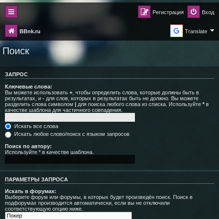
Регистрация
Вход
BBnk.ru
Translate
Поиск
ЗАПРОС
Ключевые слова:
Вы можете использовать
+
, чтобы определить слова, которые должны быть в
результатах, и
-
для слов, которых в результатах быть не должно. Вы можете
разделить слова символом
|
для поиска любого слова из списка. Используйте
*
в
качестве шаблона для частичного совпадения.
Искать все слова
Искать любое слово/поиск с языком запросов
Поиск по автору:
Используйте * в качестве шаблона.
ПАРАМЕТРЫ ЗАПРОСА
Искать в форумах:
Выберите форум или форумы, в которых будет произведён поиск. Поиск в
подфорумах производится автоматически, если вы не отключили
соответствующую опцию ниже.