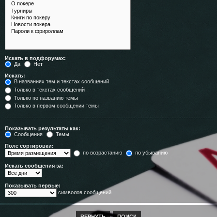
Искать в подфорумах:
Да
Нет
Искать:
В названиях тем и текстах сообщений
Только в текстах сообщений
Только по названию темы
Только в первом сообщении темы
Показывать результаты как:
Сообщения
Темы
Поле сортировки:
по возрастанию
по убыванию
Искать сообщения за:
Показывать первые:
символов сообщений