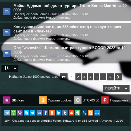
Майкл Аддамо победил в турнире Triton Series Madrid за 20
000€
Последнее сообщение
BBnk
«
18 май 2022, 16:18
Добавлено в форуме
Новости покера
Как лучше выполнить на 888poker вход в аккаунт: через
сайт или в клиенте?
Последнее сообщение
BBnk
«
18 май 2022, 16:18
Добавлено в форуме
Новости покера
Оле "wizowizo" Шемион выиграл турнир SCOOP 2022 за 10
300$
Последнее сообщение
BBnk
«
17 май 2022, 16:18
Добавлено в форуме
Новости покера
1
Найдено более 1000 результатов
Страница
2
1
из
3
50
4
5
…
50
След.
ПЕРЕЙТИ
BBnk.ru
Удалить cookies
UTC+03:00
Поддержать
18+ | Создано на основе
phpBB
® Forum Software © phpBB Limited |
A•kis•met
| 2020