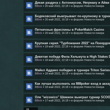
Дикая раздача с Антониусом, Негреану и Айви 
BBnk
»
20 май 2022, 22:18
» в форуме
Новости покера
Бодяковский выигрывает по-крупному в турнире
BBnk
»
20 май 2022, 16:18
» в форуме
Новости покера
Пятничные фриспины в PokerMatch Casino
BBnk
»
20 май 2022, 16:18
» в форуме
Новости покера
Крупная серия "Турбомания 2022" на Покердо
BBnk
»
19 май 2022, 22:18
» в форуме
Новости покера
Девятая победа Фила Хельмута в High Stakes 
BBnk
»
18 май 2022, 22:18
» в форуме
Новости покера
Майкл Аддамо победил в турнире Triton Series 
BBnk
»
18 май 2022, 16:18
» в форуме
Новости покера
Как лучше выполнить на 888poker вход в аккау
BBnk
»
18 май 2022, 16:18
» в форуме
Новости покера
Оле "wizowizo" Шемион выиграл турнир SCOOP
BBnk
»
17 май 2022, 16:18
» в форуме
Новости покера