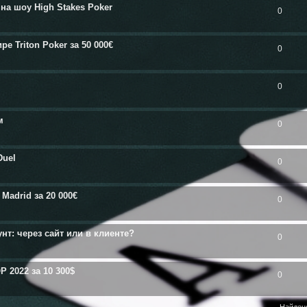
на шоу High Stakes Poker
0
 Triton Poker за 50 000€
0
0
м
0
Duel
0
Madrid за 20 000€
0
нт: через сайт или в клиенте?
0
 2022 за 10 300$
0
Найден