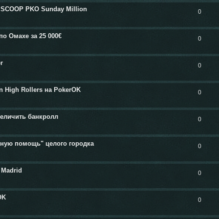
 SCOOP PKO Sunday Million
0
по Омахе за 25 000€
0
r
0
n High Rollers на PokerOK
0
величить банкролл
0
дную помощь" целого городка
0
 Madrid
0
OK
0