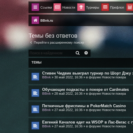
Ссылки
Новости
Турниры
Префлоп
BBnk.ru
Темы без ответов
Перейти к расширенному поиску
ПОИСК
РАСШИРЕННЫЙ ПОИСК
ТЕМЫ
Стивен Чидвик выиграл турнир по Шорт Дэку за 
BBnk
»
30 май 2022, 16:36
» в форуме
Новости покера
Обучающие подкасты о покере от Cardmates
BBnk
»
28 май 2022, 16:36
» в форуме
Новости покера
Пятничные фриспины в PokerMatch Casino
BBnk
»
27 май 2022, 16:36
» в форуме
Новости покера
Евгений Качалов едет на WSOP в Лас-Вегас с 
BBnk
»
27 май 2022, 16:36
» в форуме
Новости покера