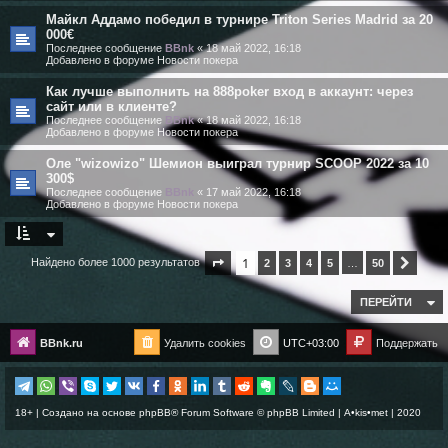
Майкл Аддамо победил в турнире Triton Series Madrid за 20
000€
Последнее сообщение
BBnk
«
18 май 2022, 16:18
Добавлено в форуме
Новости покера
Как лучше выполнить на 888poker вход в аккаунт: через
сайт или в клиенте?
Последнее сообщение
BBnk
«
18 май 2022, 16:18
Добавлено в форуме
Новости покера
Оле "wizowizo" Шемион выиграл турнир SCOOP 2022 за 10
300$
Последнее сообщение
BBnk
«
17 май 2022, 16:18
Добавлено в форуме
Новости покера
1
Найдено более 1000 результатов
Страница
2
1
из
3
50
4
5
…
50
След.
ПЕРЕЙТИ
BBnk.ru
Удалить cookies
UTC+03:00
Поддержать
18+ | Создано на основе
phpBB
® Forum Software © phpBB Limited |
A•kis•met
| 2020