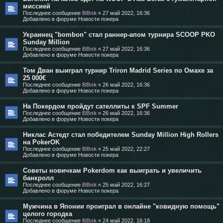
миссией
Последнее сообщение
BBnk
«
27 май 2022, 16:36
Добавлено в форуме
Новости покера
Украинец "bombon" стал раннер-апом турнира SCOOP PKO
Sunday Million
Последнее сообщение
BBnk
«
27 май 2022, 16:36
Добавлено в форуме
Новости покера
Том Дван выиграл турнир Triron Madrid Series по Омахе за
25 000€
Последнее сообщение
BBnk
«
26 май 2022, 16:36
Добавлено в форуме
Новости покера
На Покердом пройдут сателлиты к SPF Summer
Последнее сообщение
BBnk
«
26 май 2022, 16:36
Добавлено в форуме
Новости покера
Никлас Астедт стал победителем Sunday Million High Rollers
на PokerOK
Последнее сообщение
BBnk
«
25 май 2022, 22:27
Добавлено в форуме
Новости покера
Советы новичкам Pokerdom как выиграть и увеличить
банкролл
Последнее сообщение
BBnk
«
25 май 2022, 16:27
Добавлено в форуме
Новости покера
Мужчина в Японии проиграл в онлайне "ковидную помощь"
целого городка
Последнее сообщение
BBnk
«
24 май 2022, 16:18