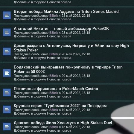
Добавлено в форуме
Новости покера
Вторая победа Майкла Аддамо на Triton Series Madrid
Последнее сообщение
BBnk
«
23 май 2022, 22:18
Добавлено в форуме
Новости покера
Анатолий Никитин – новый амбассадор PokerOK
Последнее сообщение
BBnk
«
23 май 2022, 16:18
Добавлено в форуме
Новости покера
Дикая раздача с Антониусом, Негреану и Айви на шоу High
Stakes Poker
Последнее сообщение
BBnk
«
20 май 2022, 22:18
Добавлено в форуме
Новости покера
Бодяковский выигрывает по-крупному в турнире Triton
Poker за 50 000€
Последнее сообщение
BBnk
«
20 май 2022, 16:18
Добавлено в форуме
Новости покера
Пятничные фриспины в PokerMatch Casino
Последнее сообщение
BBnk
«
20 май 2022, 16:18
Добавлено в форуме
Новости покера
Крупная серия "Турбомания 2022" на Покердом
Последнее сообщение
BBnk
«
19 май 2022, 22:18
Добавлено в форуме
Новости покера
Девятая победа Фила Хельмута в High Stakes Duel
Последнее сообщение
BBnk
«
18 май 2022, 22:18
Добавлено в форуме
Новости покера