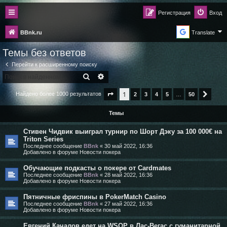
Регистрация
Вход
BBnk.ru
Translate
Темы без ответов
Перейти к расширенному поиску
ПОИСК
РАСШИРЕННЫЙ ПОИСК
1
Найдено более 1000 результатов
Страница
2
1
из
3
50
4
5
…
50
След.
Темы
Стивен Чидвик выиграл турнир по Шорт Дэку за 100 000€ на
Triton Series
Последнее сообщение
BBnk
«
30 май 2022, 16:36
Добавлено в форуме
Новости покера
Обучающие подкасты о покере от Cardmates
Последнее сообщение
BBnk
«
28 май 2022, 16:36
Добавлено в форуме
Новости покера
Пятничные фриспины в PokerMatch Casino
Последнее сообщение
BBnk
«
27 май 2022, 16:36
Добавлено в форуме
Новости покера
Евгений Качалов едет на WSOP в Лас-Вегас с гуманитарной