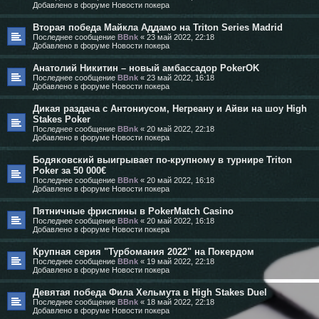
Добавлено в форуме
Новости покера
Вторая победа Майкла Аддамо на Triton Series Madrid
Последнее сообщение
BBnk
«
23 май 2022, 22:18
Добавлено в форуме
Новости покера
Анатолий Никитин – новый амбассадор PokerOK
Последнее сообщение
BBnk
«
23 май 2022, 16:18
Добавлено в форуме
Новости покера
Дикая раздача с Антониусом, Негреану и Айви на шоу High
Stakes Poker
Последнее сообщение
BBnk
«
20 май 2022, 22:18
Добавлено в форуме
Новости покера
Бодяковский выигрывает по-крупному в турнире Triton
Poker за 50 000€
Последнее сообщение
BBnk
«
20 май 2022, 16:18
Добавлено в форуме
Новости покера
Пятничные фриспины в PokerMatch Casino
Последнее сообщение
BBnk
«
20 май 2022, 16:18
Добавлено в форуме
Новости покера
Крупная серия "Турбомания 2022" на Покердом
Последнее сообщение
BBnk
«
19 май 2022, 22:18
Добавлено в форуме
Новости покера
Девятая победа Фила Хельмута в High Stakes Duel
Последнее сообщение
BBnk
«
18 май 2022, 22:18
Добавлено в форуме
Новости покера