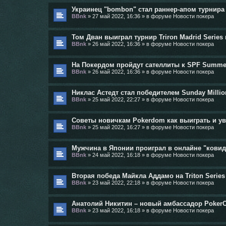
Украинец "bombon" стал раннер-апом турнира
BBnk
»
27 май 2022, 16:36
» в форуме
Новости покера
Том Дван выиграл турнир Triron Madrid Series 
BBnk
»
26 май 2022, 16:36
» в форуме
Новости покера
На Покердом пройдут сателлиты к SPF Summe
BBnk
»
26 май 2022, 16:36
» в форуме
Новости покера
Никлас Астедт стал победителем Sunday Millio
BBnk
»
25 май 2022, 22:27
» в форуме
Новости покера
Советы новичкам Pokerdom как выиграть и у
BBnk
»
25 май 2022, 16:27
» в форуме
Новости покера
Мужчина в Японии проиграл в онлайне "кови
BBnk
»
24 май 2022, 16:18
» в форуме
Новости покера
Вторая победа Майкла Аддамо на Triton Series
BBnk
»
23 май 2022, 22:18
» в форуме
Новости покера
Анатолий Никитин – новый амбассадор Poker
BBnk
»
23 май 2022, 16:18
» в форуме
Новости покера