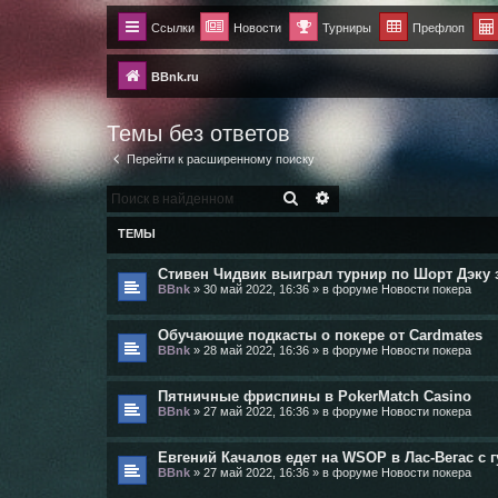
Ссылки
Новости
Турниры
Префлоп
BBnk.ru
Темы без ответов
Перейти к расширенному поиску
ПОИСК
РАСШИРЕННЫЙ ПОИСК
ТЕМЫ
Стивен Чидвик выиграл турнир по Шорт Дэку за 
BBnk
»
30 май 2022, 16:36
» в форуме
Новости покера
Обучающие подкасты о покере от Cardmates
BBnk
»
28 май 2022, 16:36
» в форуме
Новости покера
Пятничные фриспины в PokerMatch Casino
BBnk
»
27 май 2022, 16:36
» в форуме
Новости покера
Евгений Качалов едет на WSOP в Лас-Вегас с 
BBnk
»
27 май 2022, 16:36
» в форуме
Новости покера