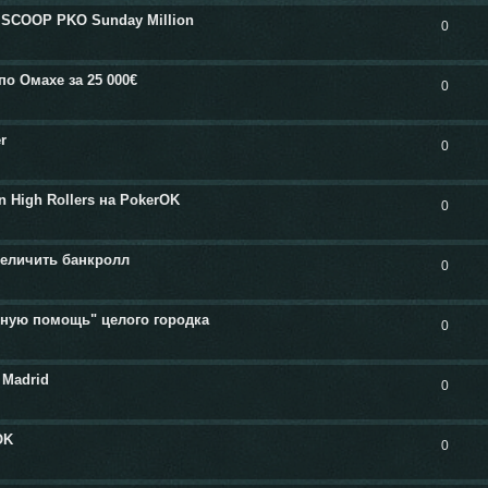
 SCOOP PKO Sunday Million
0
по Омахе за 25 000€
0
r
0
n High Rollers на PokerOK
0
величить банкролл
0
дную помощь" целого городка
0
 Madrid
0
OK
0