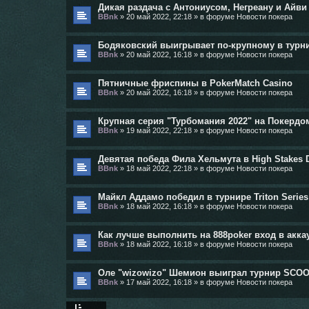
Дикая раздача с Антониусом, Негреану и Айви 
BBnk
»
20 май 2022, 22:18
» в форуме
Новости покера
Бодяковский выигрывает по-крупному в турнире
BBnk
»
20 май 2022, 16:18
» в форуме
Новости покера
Пятничные фриспины в PokerMatch Casino
BBnk
»
20 май 2022, 16:18
» в форуме
Новости покера
Крупная серия "Турбомания 2022" на Покердо
BBnk
»
19 май 2022, 22:18
» в форуме
Новости покера
Девятая победа Фила Хельмута в High Stakes 
BBnk
»
18 май 2022, 22:18
» в форуме
Новости покера
Майкл Аддамо победил в турнире Triton Series 
BBnk
»
18 май 2022, 16:18
» в форуме
Новости покера
Как лучше выполнить на 888poker вход в аккау
BBnk
»
18 май 2022, 16:18
» в форуме
Новости покера
Оле "wizowizo" Шемион выиграл турнир SCOOP
BBnk
»
17 май 2022, 16:18
» в форуме
Новости покера