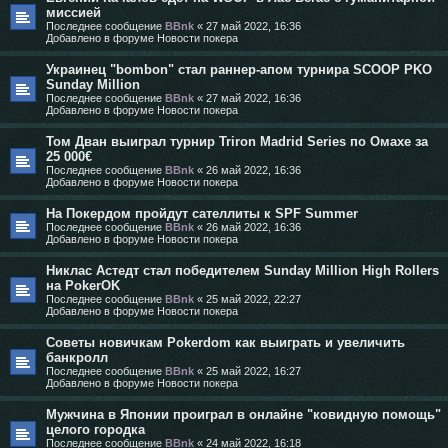
миссией
Последнее сообщение
BBnk
«
27 май 2022, 16:36
Добавлено в форуме
Новости покера
Украинец "bombon" стал раннер-апом турнира SCOOP PKO
Sunday Million
Последнее сообщение
BBnk
«
27 май 2022, 16:36
Добавлено в форуме
Новости покера
Том Дван выиграл турнир Triron Madrid Series по Омахе за
25 000€
Последнее сообщение
BBnk
«
26 май 2022, 16:36
Добавлено в форуме
Новости покера
На Покердом пройдут сателлиты к SPF Summer
Последнее сообщение
BBnk
«
26 май 2022, 16:36
Добавлено в форуме
Новости покера
Никлас Астедт стал победителем Sunday Million High Rollers
на PokerOK
Последнее сообщение
BBnk
«
25 май 2022, 22:27
Добавлено в форуме
Новости покера
Советы новичкам Pokerdom как выиграть и увеличить
банкролл
Последнее сообщение
BBnk
«
25 май 2022, 16:27
Добавлено в форуме
Новости покера
Мужчина в Японии проиграл в онлайне "ковидную помощь"
целого городка
Последнее сообщение
BBnk
«
24 май 2022, 16:18