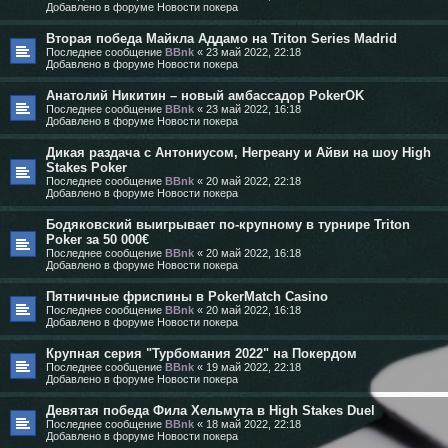
Добавлено в форуме
Новости покера
Вторая победа Майкла Аддамо на Triton Series Madrid
Последнее сообщение
BBnk
«
23 май 2022, 22:18
Добавлено в форуме
Новости покера
Анатолий Никитин – новый амбассадор PokerOK
Последнее сообщение
BBnk
«
23 май 2022, 16:18
Добавлено в форуме
Новости покера
Дикая раздача с Антониусом, Негреану и Айви на шоу High
Stakes Poker
Последнее сообщение
BBnk
«
20 май 2022, 22:18
Добавлено в форуме
Новости покера
Бодяковский выигрывает по-крупному в турнире Triton
Poker за 50 000€
Последнее сообщение
BBnk
«
20 май 2022, 16:18
Добавлено в форуме
Новости покера
Пятничные фриспины в PokerMatch Casino
Последнее сообщение
BBnk
«
20 май 2022, 16:18
Добавлено в форуме
Новости покера
Крупная серия "Турбомания 2022" на Покердом
Последнее сообщение
BBnk
«
19 май 2022, 22:18
Добавлено в форуме
Новости покера
Девятая победа Фила Хельмута в High Stakes Duel
Последнее сообщение
BBnk
«
18 май 2022, 22:18
Добавлено в форуме
Новости покера