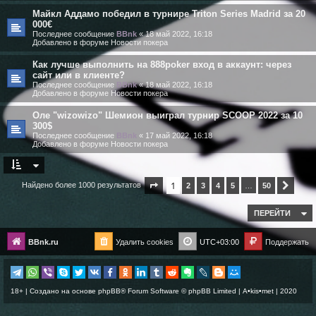
Майкл Аддамо победил в турнире Triton Series Madrid за 20
000€
Последнее сообщение
BBnk
«
18 май 2022, 16:18
Добавлено в форуме
Новости покера
Как лучше выполнить на 888poker вход в аккаунт: через
сайт или в клиенте?
Последнее сообщение
BBnk
«
18 май 2022, 16:18
Добавлено в форуме
Новости покера
Оле "wizowizo" Шемион выиграл турнир SCOOP 2022 за 10
300$
Последнее сообщение
BBnk
«
17 май 2022, 16:18
Добавлено в форуме
Новости покера
1
Найдено более 1000 результатов
Страница
2
1
из
3
50
4
5
…
50
След.
ПЕРЕЙТИ
BBnk.ru
Удалить cookies
UTC+03:00
Поддержать
18+ | Создано на основе
phpBB
® Forum Software © phpBB Limited |
A•kis•met
| 2020