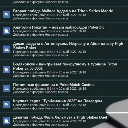
Добавлено в форуме
Новости покера
Вторая победа Майкла Аддамо на Triton Series Madrid
Последнее сообщение
BBnk
«
23 май 2022, 22:18
Добавлено в форуме
Новости покера
Анатолий Никитин – новый амбассадор PokerOK
Последнее сообщение
BBnk
«
23 май 2022, 16:18
Добавлено в форуме
Новости покера
Дикая раздача с Антониусом, Негреану и Айви на шоу High
Stakes Poker
Последнее сообщение
BBnk
«
20 май 2022, 22:18
Добавлено в форуме
Новости покера
Бодяковский выигрывает по-крупному в турнире Triton
Poker за 50 000€
Последнее сообщение
BBnk
«
20 май 2022, 16:18
Добавлено в форуме
Новости покера
Пятничные фриспины в PokerMatch Casino
Последнее сообщение
BBnk
«
20 май 2022, 16:18
Добавлено в форуме
Новости покера
Крупная серия "Турбомания 2022" на Покердом
Последнее сообщение
BBnk
«
19 май 2022, 22:18
Добавлено в форуме
Новости покера
Девятая победа Фила Хельмута в High Stakes Duel
Последнее сообщение
BBnk
«
18 май 2022, 22:18
Добавлено в форуме
Новости покера