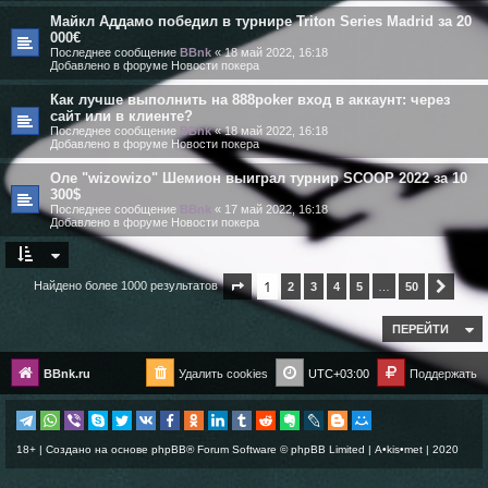
Майкл Аддамо победил в турнире Triton Series Madrid за 20
000€
Последнее сообщение
BBnk
«
18 май 2022, 16:18
Добавлено в форуме
Новости покера
Как лучше выполнить на 888poker вход в аккаунт: через
сайт или в клиенте?
Последнее сообщение
BBnk
«
18 май 2022, 16:18
Добавлено в форуме
Новости покера
Оле "wizowizo" Шемион выиграл турнир SCOOP 2022 за 10
300$
Последнее сообщение
BBnk
«
17 май 2022, 16:18
Добавлено в форуме
Новости покера
1
Найдено более 1000 результатов
Страница
2
1
из
3
50
4
5
…
50
След.
ПЕРЕЙТИ
BBnk.ru
Удалить cookies
UTC+03:00
Поддержать
18+ | Создано на основе
phpBB
® Forum Software © phpBB Limited |
A•kis•met
| 2020