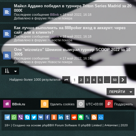
Майкл Аддамо победил в турнире Triton Series Madrid за 20
000€
Последнее сообщение
BBnk
«
18 май 2022, 16:18
Добавлено в форуме
Новости покера
Как лучше выполнить на 888poker вход в аккаунт: через
сайт или в клиенте?
Последнее сообщение
BBnk
«
18 май 2022, 16:18
Добавлено в форуме
Новости покера
Оле "wizowizo" Шемион выиграл турнир SCOOP 2022 за 10
300$
Последнее сообщение
BBnk
«
17 май 2022, 16:18
Добавлено в форуме
Новости покера
1
Найдено более 1000 результатов
Страница
2
1
из
3
50
4
5
…
50
След.
ПЕРЕЙТИ
BBnk.ru
Удалить cookies
UTC+03:00
Поддержать
18+ | Создано на основе
phpBB
® Forum Software © phpBB Limited |
A•kis•met
| 2020