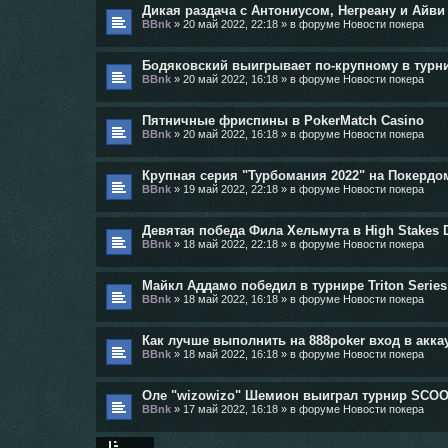
Дикая раздача с Антониусом, Негреану и Айви 
BBnk
»
20 май 2022, 22:18
» в форуме
Новости покера
Бодяковский выигрывает по-крупному в турнире
BBnk
»
20 май 2022, 16:18
» в форуме
Новости покера
Пятничные фриспины в PokerMatch Casino
BBnk
»
20 май 2022, 16:18
» в форуме
Новости покера
Крупная серия "Турбомания 2022" на Покердо
BBnk
»
19 май 2022, 22:18
» в форуме
Новости покера
Девятая победа Фила Хельмута в High Stakes 
BBnk
»
18 май 2022, 22:18
» в форуме
Новости покера
Майкл Аддамо победил в турнире Triton Series 
BBnk
»
18 май 2022, 16:18
» в форуме
Новости покера
Как лучше выполнить на 888poker вход в аккау
BBnk
»
18 май 2022, 16:18
» в форуме
Новости покера
Оле "wizowizo" Шемион выиграл турнир SCOOP
BBnk
»
17 май 2022, 16:18
» в форуме
Новости покера