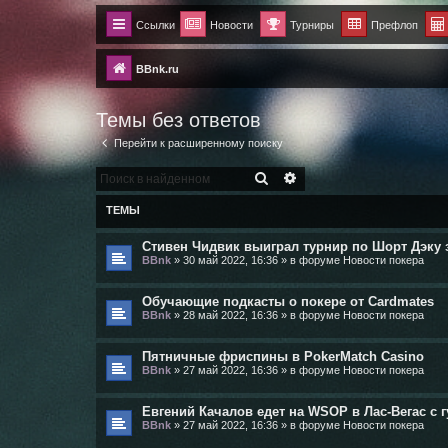
Ссылки
Новости
Турниры
Префлоп
BBnk.ru
Темы без ответов
Перейти к расширенному поиску
ПОИСК
РАСШИРЕННЫЙ ПОИСК
ТЕМЫ
Стивен Чидвик выиграл турнир по Шорт Дэку за 
BBnk
»
30 май 2022, 16:36
» в форуме
Новости покера
Обучающие подкасты о покере от Cardmates
BBnk
»
28 май 2022, 16:36
» в форуме
Новости покера
Пятничные фриспины в PokerMatch Casino
BBnk
»
27 май 2022, 16:36
» в форуме
Новости покера
Евгений Качалов едет на WSOP в Лас-Вегас с 
BBnk
»
27 май 2022, 16:36
» в форуме
Новости покера