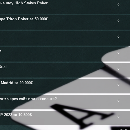
на шоу High Stakes Poker
0
 Triton Poker за 50 000€
0
0
м
0
Duel
0
Madrid за 20 000€
0
нт: через сайт или в клиенте?
0
 2022 за 10 300$
0
Найден