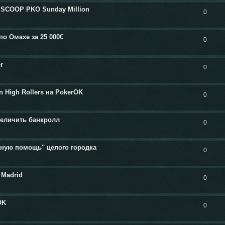
 SCOOP PKO Sunday Million
0
по Омахе за 25 000€
0
r
0
n High Rollers на PokerOK
0
величить банкролл
0
дную помощь" целого городка
0
 Madrid
0
OK
0