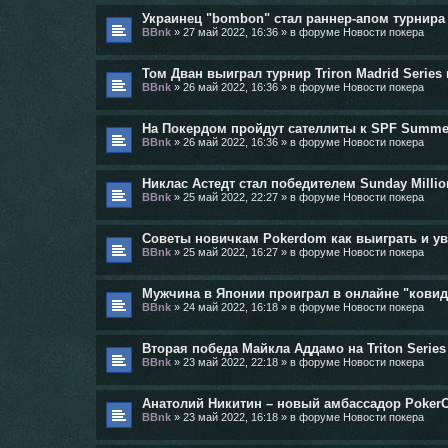
Украинец "bombon" стал раннер-апом турнира
BBnk
»
27 май 2022, 16:36
» в форуме
Новости покера
Том Дван выиграл турнир Triron Madrid Series 
BBnk
»
26 май 2022, 16:36
» в форуме
Новости покера
На Покердом пройдут сателлиты к SPF Summe
BBnk
»
26 май 2022, 16:36
» в форуме
Новости покера
Никлас Астедт стал победителем Sunday Millio
BBnk
»
25 май 2022, 22:27
» в форуме
Новости покера
Советы новичкам Pokerdom как выиграть и у
BBnk
»
25 май 2022, 16:27
» в форуме
Новости покера
Мужчина в Японии проиграл в онлайне "кови
BBnk
»
24 май 2022, 16:18
» в форуме
Новости покера
Вторая победа Майкла Аддамо на Triton Series
BBnk
»
23 май 2022, 22:18
» в форуме
Новости покера
Анатолий Никитин – новый амбассадор Poker
BBnk
»
23 май 2022, 16:18
» в форуме
Новости покера