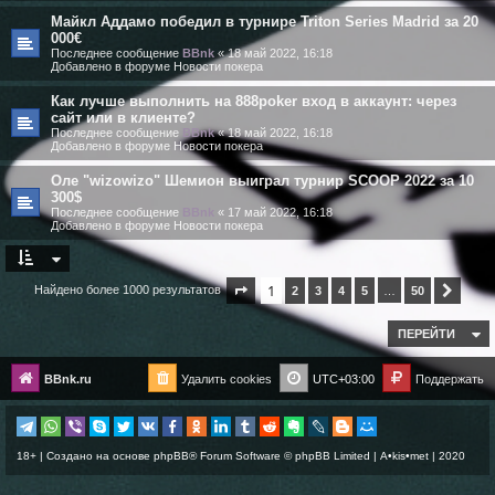
Майкл Аддамо победил в турнире Triton Series Madrid за 20
000€
Последнее сообщение
BBnk
«
18 май 2022, 16:18
Добавлено в форуме
Новости покера
Как лучше выполнить на 888poker вход в аккаунт: через
сайт или в клиенте?
Последнее сообщение
BBnk
«
18 май 2022, 16:18
Добавлено в форуме
Новости покера
Оле "wizowizo" Шемион выиграл турнир SCOOP 2022 за 10
300$
Последнее сообщение
BBnk
«
17 май 2022, 16:18
Добавлено в форуме
Новости покера
1
Найдено более 1000 результатов
Страница
2
1
из
3
50
4
5
…
50
След.
ПЕРЕЙТИ
BBnk.ru
Удалить cookies
UTC+03:00
Поддержать
18+ | Создано на основе
phpBB
® Forum Software © phpBB Limited |
A•kis•met
| 2020