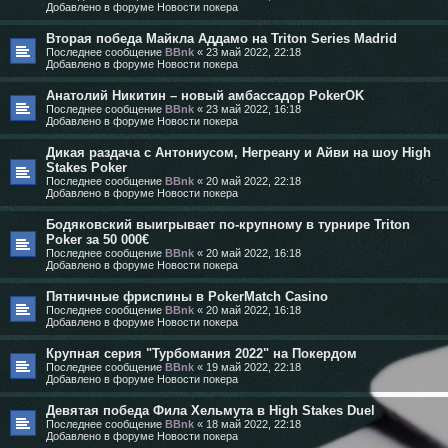
Добавлено в форуме
Новости покера
Вторая победа Майкла Аддамо на Triton Series Madrid
Последнее сообщение
BBnk
«
23 май 2022, 22:18
Добавлено в форуме
Новости покера
Анатолий Никитин – новый амбассадор PokerOK
Последнее сообщение
BBnk
«
23 май 2022, 16:18
Добавлено в форуме
Новости покера
Дикая раздача с Антониусом, Негреану и Айви на шоу High
Stakes Poker
Последнее сообщение
BBnk
«
20 май 2022, 22:18
Добавлено в форуме
Новости покера
Бодяковский выигрывает по-крупному в турнире Triton
Poker за 50 000€
Последнее сообщение
BBnk
«
20 май 2022, 16:18
Добавлено в форуме
Новости покера
Пятничные фриспины в PokerMatch Casino
Последнее сообщение
BBnk
«
20 май 2022, 16:18
Добавлено в форуме
Новости покера
Крупная серия "Турбомания 2022" на Покердом
Последнее сообщение
BBnk
«
19 май 2022, 22:18
Добавлено в форуме
Новости покера
Девятая победа Фила Хельмута в High Stakes Duel
Последнее сообщение
BBnk
«
18 май 2022, 22:18
Добавлено в форуме
Новости покера