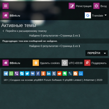
Регистрация
Вход
BBnk.ru
Translate
Активные темы
Перейти к расширенному поиску
Найдено 0 результатов • Страница
1
из
1
Подходящих тем или сообщений не найдено.
Найдено 0 результатов • Страница
1
из
1
ПЕРЕЙТИ
BBnk.ru
Удалить cookies
UTC+03:00
Поддержать
18+ | Создано на основе
phpBB
® Forum Software © phpBB Limited |
A•kis•met
| 2020