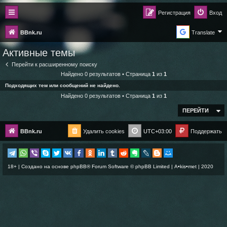
Регистрация
Вход
BBnk.ru
Translate
Активные темы
Перейти к расширенному поиску
Найдено 0 результатов • Страница
1
из
1
Подходящих тем или сообщений не найдено.
Найдено 0 результатов • Страница
1
из
1
ПЕРЕЙТИ
BBnk.ru
Удалить cookies
UTC+03:00
Поддержать
18+ | Создано на основе
phpBB
® Forum Software © phpBB Limited |
A•kis•met
| 2020