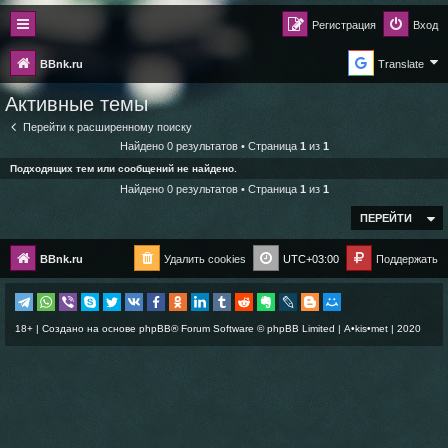
Регистрация
Вход
BBnk.ru
Translate
Активные темы
Перейти к расширенному поиску
Найдено 0 результатов • Страница
1
из
1
Подходящих тем или сообщений не найдено.
Найдено 0 результатов • Страница
1
из
1
ПЕРЕЙТИ
BBnk.ru
Удалить cookies
UTC+03:00
Поддержать
18+ | Создано на основе
phpBB
® Forum Software © phpBB Limited |
A•kis•met
| 2020