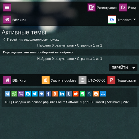
Регистрация
Вход
BBnk.ru
Translate
Активные темы
Перейти к расширенному поиску
Найдено 0 результатов • Страница
1
из
1
Подходящих тем или сообщений не найдено.
Найдено 0 результатов • Страница
1
из
1
ПЕРЕЙТИ
BBnk.ru
Удалить cookies
UTC+03:00
Поддержать
18+ | Создано на основе
phpBB
® Forum Software © phpBB Limited |
A•kis•met
| 2020