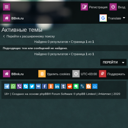
Регистрация
Вход
BBnk.ru
Translate
Активные темы
Перейти к расширенному поиску
Найдено 0 результатов • Страница
1
из
1
Подходящих тем или сообщений не найдено.
Найдено 0 результатов • Страница
1
из
1
ПЕРЕЙТИ
BBnk.ru
Удалить cookies
UTC+03:00
Поддержать
18+ | Создано на основе
phpBB
® Forum Software © phpBB Limited |
A•kis•met
| 2020