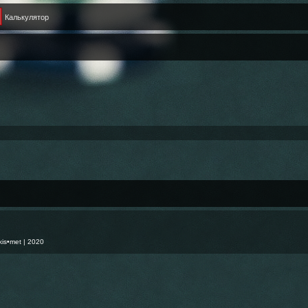
Калькулятор
kis•met
| 2020