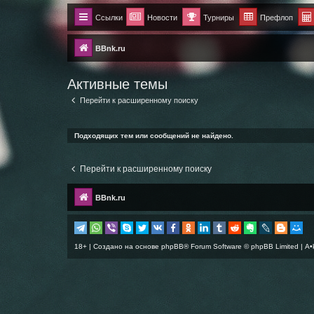
Ссылки
Новости
Турниры
Префлоп
BBnk.ru
Активные темы
Перейти к расширенному поиску
Подходящих тем или сообщений не найдено.
Перейти к расширенному поиску
BBnk.ru
18+ | Создано на основе
phpBB
® Forum Software © phpBB Limited |
A•