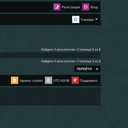
Регистрация
Вход
Translate
Найдено 0 результатов • Страница
1
из
1
Найдено 0 результатов • Страница
1
из
1
ПЕРЕЙТИ
Удалить cookies
UTC+03:00
Поддержать