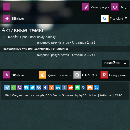
Регистрация
Вход
BBnk.ru
Translate
Активные темы
Перейти к расширенному поиску
Найдено 0 результатов • Страница
1
из
1
Подходящих тем или сообщений не найдено.
Найдено 0 результатов • Страница
1
из
1
ПЕРЕЙТИ
BBnk.ru
Удалить cookies
UTC+03:00
Поддержать
18+ | Создано на основе
phpBB
® Forum Software © phpBB Limited |
A•kis•met
| 2020