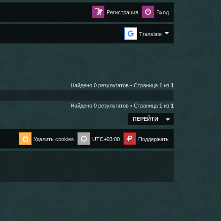
Регистрация
Вход
Translate
Найдено 0 результатов • Страница
1
из
1
Найдено 0 результатов • Страница
1
из
1
ПЕРЕЙТИ
Удалить cookies
UTC+03:00
Поддержать