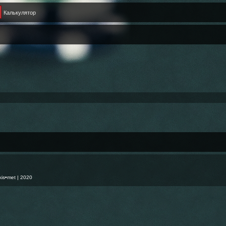
Калькулятор
kis•met
| 2020