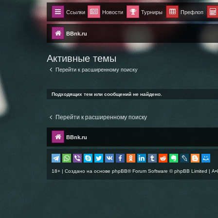
Ссылки
Новости
Турниры
Префлоп
BBnk.ru
Активные темы
Перейти к расширенному поиску
Подходящих тем или сообщений не найдено.
Перейти к расширенному поиску
BBnk.ru
18+ | Создано на основе
phpBB
® Forum Software © phpBB Limited |
A•