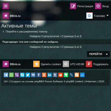
Регистрация
Вход
BBnk.ru
Translate
Активные темы
Перейти к расширенному поиску
Найдено 0 результатов • Страница
1
из
1
Подходящих тем или сообщений не найдено.
Найдено 0 результатов • Страница
1
из
1
ПЕРЕЙТИ
BBnk.ru
Удалить cookies
UTC+03:00
Поддержать
18+ | Создано на основе
phpBB
® Forum Software © phpBB Limited |
A•kis•met
| 2020