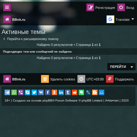
Регистрация
Вход
BBnk.ru
Translate
Активные темы
Перейти к расширенному поиску
Найдено 0 результатов • Страница
1
из
1
Подходящих тем или сообщений не найдено.
Найдено 0 результатов • Страница
1
из
1
ПЕРЕЙТИ
BBnk.ru
Удалить cookies
UTC+03:00
Поддержать
18+ | Создано на основе
phpBB
® Forum Software © phpBB Limited |
A•kis•met
| 2020