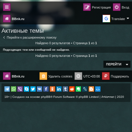
Регистрация
Вход
BBnk.ru
Translate
Активные темы
Перейти к расширенному поиску
Найдено 0 результатов • Страница
1
из
1
Подходящих тем или сообщений не найдено.
Найдено 0 результатов • Страница
1
из
1
ПЕРЕЙТИ
BBnk.ru
Удалить cookies
UTC+03:00
Поддержать
18+ | Создано на основе
phpBB
® Forum Software © phpBB Limited |
A•kis•met
| 2020