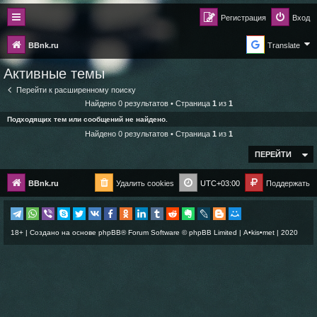
Регистрация
Вход
BBnk.ru
Translate
Активные темы
Перейти к расширенному поиску
Найдено 0 результатов • Страница
1
из
1
Подходящих тем или сообщений не найдено.
Найдено 0 результатов • Страница
1
из
1
ПЕРЕЙТИ
BBnk.ru
Удалить cookies
UTC+03:00
Поддержать
18+ | Создано на основе
phpBB
® Forum Software © phpBB Limited |
A•kis•met
| 2020