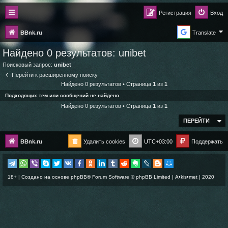
Регистрация
Вход
BBnk.ru
Translate
Найдено 0 результатов:
unibet
Поисковый запрос:
unibet
Перейти к расширенному поиску
Найдено 0 результатов • Страница
1
из
1
Подходящих тем или сообщений не найдено.
Найдено 0 результатов • Страница
1
из
1
ПЕРЕЙТИ
BBnk.ru
Удалить cookies
UTC+03:00
Поддержать
18+ | Создано на основе
phpBB
® Forum Software © phpBB Limited |
A•kis•met
| 2020