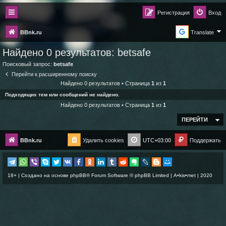
Регистрация
Вход
BBnk.ru
Translate
Найдено 0 результатов:
betsafe
Поисковый запрос:
betsafe
Перейти к расширенному поиску
Найдено 0 результатов • Страница
1
из
1
Подходящих тем или сообщений не найдено.
Найдено 0 результатов • Страница
1
из
1
ПЕРЕЙТИ
BBnk.ru
Удалить cookies
UTC+03:00
Поддержать
18+ | Создано на основе
phpBB
® Forum Software © phpBB Limited |
A•kis•met
| 2020