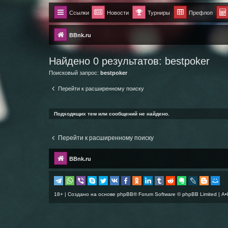
Ссылки
Новости
Турниры
Префлоп
BBnk.ru
Найдено 0 результатов:
bestpoker
Поисковый запрос:
bestpoker
Перейти к расширенному поиску
Подходящих тем или сообщений не найдено.
Перейти к расширенному поиску
BBnk.ru
18+ | Создано на основе
phpBB
® Forum Software © phpBB Limited |
A•