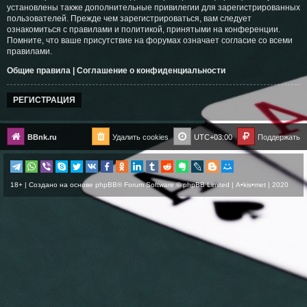
установлены также дополнительные привилегии для зарегистрированных
пользователей. Прежде чем зарегистрироваться, вам следует
ознакомиться с правилами и политикой, принятыми на конференции.
Помните, что ваше присутствие на форумах означает согласие со всеми
правилами.
Общие правила
|
Соглашение о конфиденциальности
РЕГИСТРАЦИЯ
BBnk.ru
Удалить cookies
UTC+03:00
Поддержать
18+ | Создано на основе
phpBB
® Forum Software © phpBB Limited |
A•kis•met
| 2020