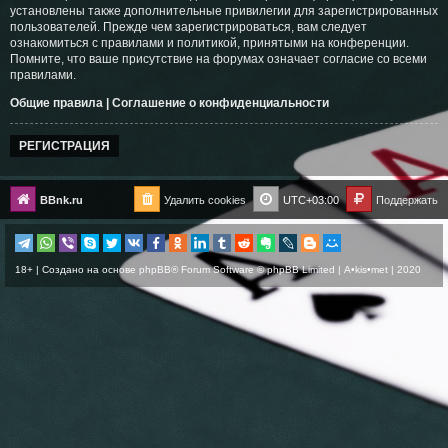
установлены также дополнительные привилегии для зарегистрированных
пользователей. Прежде чем зарегистрироваться, вам следует
ознакомиться с правилами и политикой, принятыми на конференции.
Помните, что ваше присутствие на форумах означает согласие со всеми
правилами.
Общие правила
|
Соглашение о конфиденциальности
РЕГИСТРАЦИЯ
BBnk.ru
Удалить cookies
UTC+03:00
Поддержать
18+ | Создано на основе
phpBB
® Forum Software © phpBB Limited |
A•kis•met
| 2020