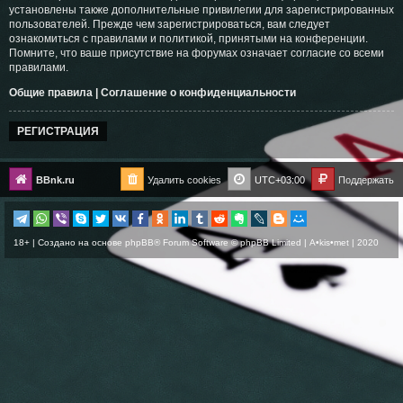
установлены также дополнительные привилегии для зарегистрированных
пользователей. Прежде чем зарегистрироваться, вам следует
ознакомиться с правилами и политикой, принятыми на конференции.
Помните, что ваше присутствие на форумах означает согласие со всеми
правилами.
Общие правила
|
Соглашение о конфиденциальности
РЕГИСТРАЦИЯ
BBnk.ru
Удалить cookies
UTC+03:00
Поддержать
18+ | Создано на основе
phpBB
® Forum Software © phpBB Limited |
A•kis•met
| 2020