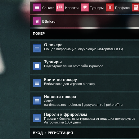
Ссылки
Новости
Турниры
Префлоп
BBnk.ru
ПОКЕР
О покере
Общая информация, обучающие материалы и т.д.
Турниры
Видеотрансляции оффлайн турниров
Книги по покеру
Библиотека для игроков в покер
Новости покера
Лента
cardmates.net
|
poker.ru
|
gipsyteam.ru
|
pokeroff.ru
Пароли к фрироллам
Пароли к бесплатным турнирам от ведущих покер-румов
Автоочистка 180+ дней
ВХОД
•
РЕГИСТРАЦИЯ