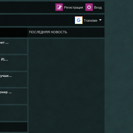
Регистрация
Вход
Translate
ПОСЛЕДНЯЯ НОВОСТЬ
чет …
n ₽1…
 лучши…
урнир …