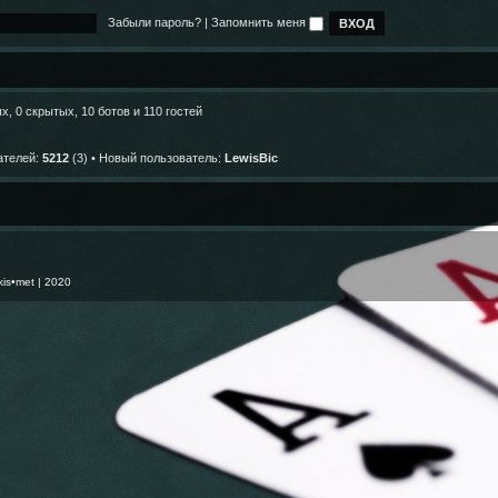
о
л
и
м
б
е
ю
Забыли пароль?
|
Запомнить меня
у
щ
д
с
е
н
о
н
е
о
и
м
б
ю
у
щ
с
е
, 0 скрытых, 10 ботов и 110 гостей
о
н
о
и
б
ю
щ
ателей:
5212
(3) • Новый пользователь:
LewisBic
е
н
и
ю
kis•met
| 2020