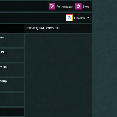
Регистрация
Вход
Translate
ПОСЛЕДНЯЯ НОВОСТЬ
чет …
n ₽1…
 лучши…
урнир …