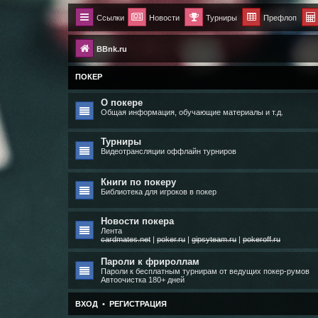
Ссылки
Новости
Турниры
Префлоп
BBnk.ru
ПОКЕР
О покере
Общая информация, обучающие материалы и т.д.
Турниры
Видеотрансляции оффлайн турниров
Книги по покеру
Библиотека для игроков в покер
Новости покера
Лента
cardmates.net
|
poker.ru
|
gipsyteam.ru
|
pokeroff.ru
Пароли к фрироллам
Пароли к бесплатным турнирам от ведущих покер-румов
Автоочистка 180+ дней
ВХОД
•
РЕГИСТРАЦИЯ