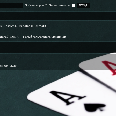
о
л
и
м
б
е
ю
Забыли пароль?
|
Запомнить меня
у
щ
д
с
е
н
о
н
е
о
и
м
б
ю
у
щ
с
е
, 0 скрытых, 10 ботов и 104 гостя
о
н
о
и
б
ю
щ
ателей:
5215
(2) • Новый пользователь:
JereunIgh
е
н
и
ю
kis•met
| 2020