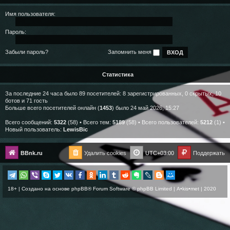
Имя пользователя:
Пароль:
Забыли пароль?
Запомнить меня
Статистика
За последние 24 часа было 89 посетителей: 8 зарегистрированных, 0 скрытых, 10
ботов и 71 гость
Больше всего посетителей онлайн (
1453
) было 24 май 2026, 15:27
Всего сообщений:
5322
(58) • Всего тем:
5189
(58) • Всего пользователей:
5212
(1) •
Новый пользователь:
LewisBic
BBnk.ru
Удалить cookies
UTC+03:00
Поддержать
18+ | Создано на основе
phpBB
® Forum Software © phpBB Limited |
A•kis•met
| 2020