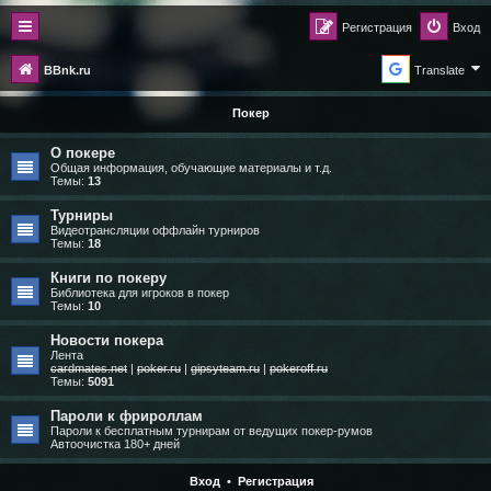
Регистрация
Вход
BBnk.ru
Translate
Покер
О покере
Общая информация, обучающие материалы и т.д.
Темы:
13
Турниры
Видеотрансляции оффлайн турниров
Темы:
18
Книги по покеру
Библиотека для игроков в покер
Темы:
10
Новости покера
Лента
cardmates.net
|
poker.ru
|
gipsyteam.ru
|
pokeroff.ru
Темы:
5091
Пароли к фрироллам
Пароли к бесплатным турнирам от ведущих покер-румов
Автоочистка 180+ дней
Вход
•
Регистрация